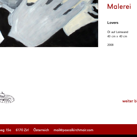
Lovers
Öl auf Leinwand
40 cm x 40 cm
2008